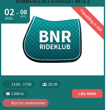
SOMMERLEJR 2-8 AUGUST RATE 2
02
08
Tilmelding er slut
-
AUG.
AUG.
13:00 - 17:00
20/30
1.000 kr.
LÆS MERE
Kun for medlemmer