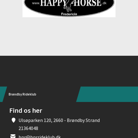
Instagram
Brøndby Rideklub
Find os her
Ulsøparken 120, 2660 - Brøndby Strand
21364048
bnr@bnrrideklub.dk