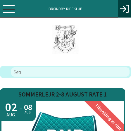
BRØNDBY RIDEKLUB
SOMMERLEJR 2-8 AUGUST RATE 1
02
08
Tilmelding er slut
-
AUG.
AUG.