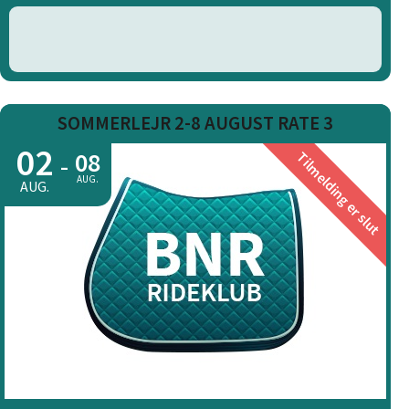
SOMMERLEJR 2-8 AUGUST RATE 3
02
08
Tilmelding er slut
-
AUG.
AUG.