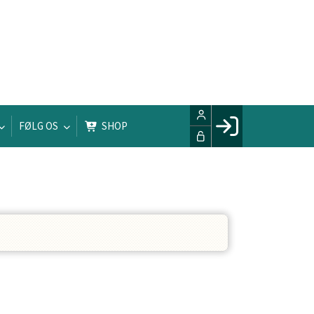
FØLG OS
SHOP
Facebook login
Husk mig
Glemt password
Opret profil
LOG IND