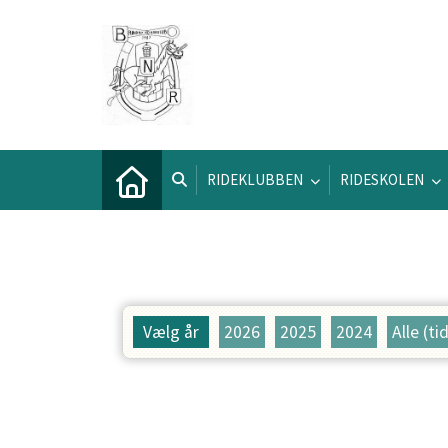
RIDEKLUBBEN
RIDESKOLEN
Vælg år
2026
2025
2024
Alle (ti