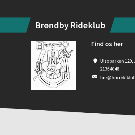
Brøndby Rideklub
Find os her
Ulsøparken 120, 
21364048
bnr@bnrrideklub