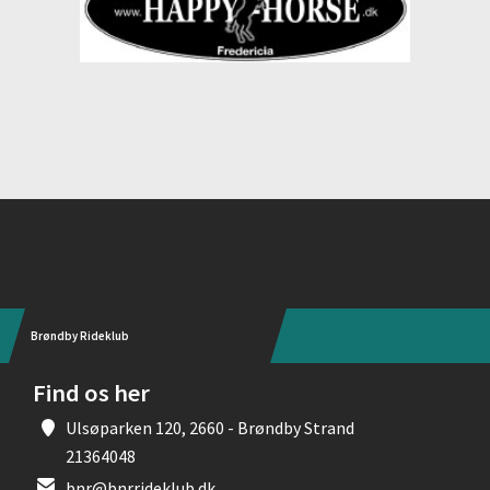
Instagram
Brøndby Rideklub
Find os her
Ulsøparken 120, 2660 - Brøndby Strand
21364048
bnr@bnrrideklub.dk